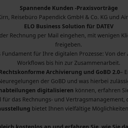
Spannende Kunden -Praxisvorträge
Kirn, Reisebüro Papendick GmbH & Co. KG und Ai
ELO Business Solution für DATEV
er Rechnung per Mail eingehen, mit wenigen Kli
freigeben.
s Fundament für Ihre digitalen Prozesse: Von der
Workflows bis hin zur Zusammenarbeit.
Rechtskonforme Archivierung und GoBD 2.0
– 
Neuregelungen der GoBD und was hierbei zulässig
habteilungen digitalisieren
können, erfahren Si
l für das Rechnungs- und Vertragsmanagement, d
ausstellung
bietet Ihnen vielfältige Möglichkeit
leich kostenlos an und erfahren Sie, wie Sie d