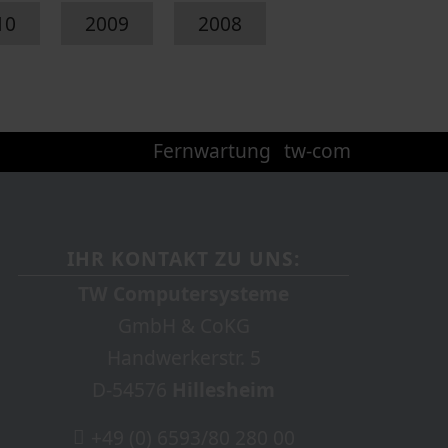
10
2009
2008
Fernwartung
tw-com
IHR KONTAKT ZU UNS:
TW Computersysteme
GmbH & CoKG
Handwerkerstr. 5
D-54576
Hillesheim
+49 (0) 6593/80 280 00