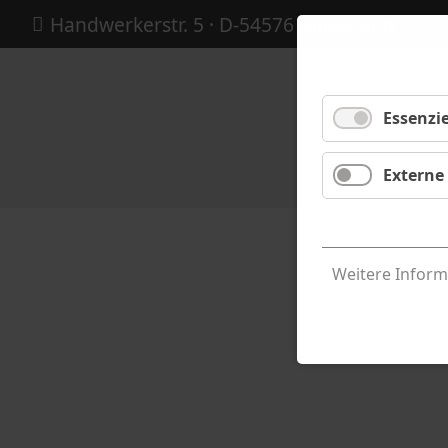
Handwerkerstr. 5
· D-54576 Hillesheim
Essenzie
Externe
Weitere Inform