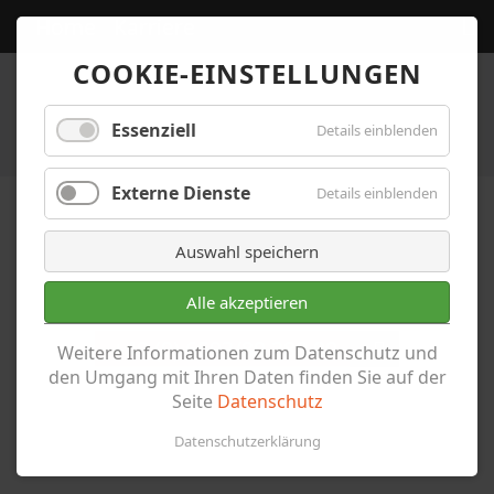
Home
Karriere
COOKIE-EINSTELLUNGEN
Essenziell
Details einblenden
Externe Dienste
Details einblenden
Auswahl speichern
ELO Office
Alle akzeptieren
+49 (0) 6593/80 280 00
Weitere Informationen zum Datenschutz und
den Umgang mit Ihren Daten finden Sie auf der
Seite
Datenschutz
Datenschutzerklärung